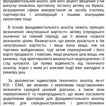
фундаментальний аналіз, але його акцент зміщений у бік
випуску оновлень протоколу, лістингу активу на біржах,
розширення сфери використання як засобу платежу,
партнерства і колаборацій з іншими значущими
проєктами тощо.
В основі фундаментального аналізу лежить принцип
визначення «внутрішньої вартості» активу (середнього
значення за певний період), ще її можна назвати
реальною ціною. Вважається, що ринок рухається в бік
«внутрішньої вартості», і якщо вона вища, ніж на
торгових майданчиках, тоді актив переоцінений і його
варто продавати. І навпаки, якщо реальна ціна вища, ніж
ринкова, тоді криптовалюта вважається недооціненою і її
слід купувати. Це пряма відмінність від технічного
аналізу, згідно з яким усі важливі події вже закладені в
ринкову ціну
За допомогою індикаторів технічного аналізу, як-от
RSI і EMA, ми можемо з невеликим «відставанням»
визначити середній ціновий діапазон, а також зони
перекупленості та перепроданості, що може послужити
додатковим фактором для фундаментального аналізу
активу для середньострокових і довгострокових